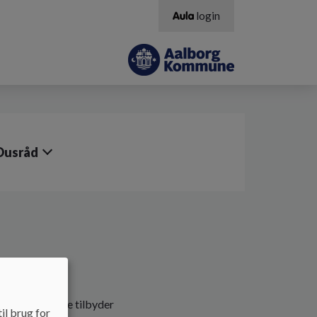
login
Dusråd
 muligheder de tilbyder
il brug for