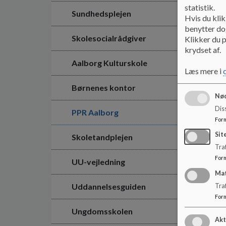
statistik.
Sundhedsplejen
Hvis du klik
benytter dog
Skolesocialrådgiver
Klikker du p
krydset af.
Aalborg Kulturskole
Læs mere i
Børnenes kontor
Nød
Dis
PPR Aalborg
For
Sit
Skoletandplejen
Traf
For
UU-vejledning
Ma
Uddannelsesguiden
Tra
For
Ungdomsskolen
Akt