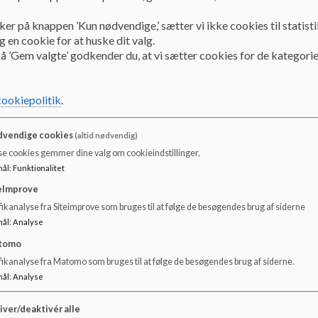
PPR Aalborg
ker på knappen ’Kun nødvendige,’ sætter vi ikke cookies til statisti
 en cookie for at huske dit valg.
å ’Gem valgte’ godkender du, at vi sætter cookies for de kategorie
cookiepolitik
.
vendige cookies
(altid nødvendig)
se cookies gemmer dine valg om cookieindstillinger.
mål
:
Funktionalitet
eImprove
ikanalyse fra Siteimprove som bruges til at følge de besøgendes brug af siderne
mål
:
Analyse
tomo
fikanalyse fra Matomo som bruges til at følge de besøgendes brug af siderne.
mål
:
Analyse
iver/deaktivér alle