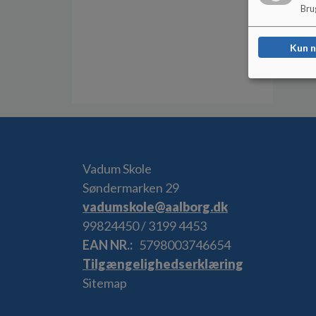
Brug
Kun 
Vadum Skole
Søndermarken 29
vadumskole@aalborg.dk
99824450 / 3199 4453
EAN NR.
5798003746654
Tilgængelighedserklæring
Sitemap