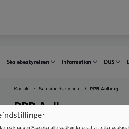
Skolebestyrelsen
Information
DUS
Kontakt
Samarbejdspartnere
PPR Aalborg
PPR Aalborg
indstillinger
På denne side kan man læse mere om hvad PPR er og hvilke
ker på knappen ’Accepter alle’, godkender du, at vi sætter cookies t