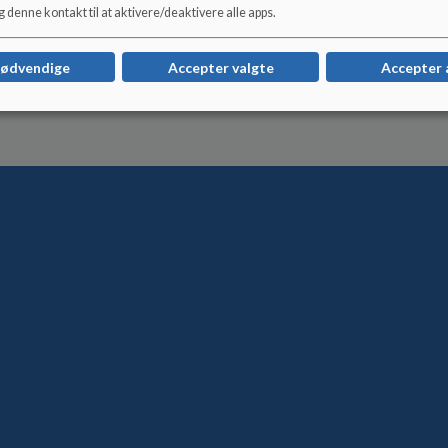
 denne kontakt til at aktivere/deaktivere alle apps.
nødvendige
Accepter valgte
Accepter 