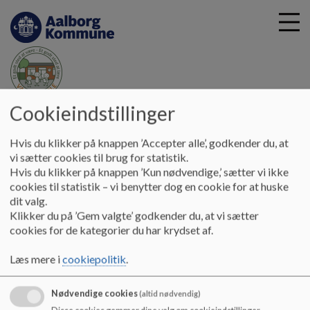
Cookieindstillinger
G
Vadum Skole
å
Kontakt
DUS
t
Hvis du klikker på knappen ’Accepter alle’, godkender du, at
i
vi sætter cookies til brug for statistik.
DUS
l
Hvis du klikker på knappen ’Kun nødvendige,’ sætter vi ikke
h
cookies til statistik – vi benytter dog en cookie for at huske
o
dit valg.
v
Vadum DUS
Klikker du på ’Gem valgte’ godkender du, at vi sætter
e
Søndermarken 29
cookies for de kategorier du har krydset af.
d
9430 Vadum
i
Tlf.: 20 70 40 83
Læs mere i
cookiepolitik
.
n
E-mail:
vadumskole@aalborg.dk
d
EAN-nr.: 5798 0037 46 654
Nødvendige cookies
(altid nødvendig)
h