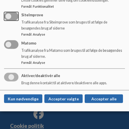
Disse cookies gemmer dine valg om cookieindstillinger.
Telefontider i DUS
)
o
Formål
:
Funktionalitet
l
Skoledage 6.15 - 7.55 og 13.10 - 17
d
SiteImprove
Ferier 6.15 - 17.00
e
Trafikanalyse fra Siteimprove som bruges til at følge de
t
besøgendes brug af siderne
Formål
:
Analyse
Matomo
Vadum Skole
Trafikanalyse fra Matomo som bruges til at følge de besøgendes
brug af siderne.
Søndermarken 29
Formål
:
Analyse
vadumskole@aalborg.dk
99824450 / 3199 4453
Aktiver/deaktivér alle
EAN NR.
5798003746654
Brug denne kontakt til at aktivere/deaktivere alle apps.
Tilgængelighedserklæring
Sitemap
Kun nødvendige
Accepter valgte
Accepter alle
Cookie politik