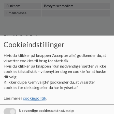
Funktion:
Bestyrelsesmedlem
Emailadresse:
Tine Mølholt Pedersen
Cookieindstillinger
Funktion:
Bestyrelsesmedlem
Hvis du klikker på knappen ’Accepter alle’, godkender du, at
Emailadresse:
tmp@rn.dk
vi sætter cookies til brug for statistik.
Hvis du klikker på knappen ’Kun nødvendige,’ sætter vi ikke
cookies til statistik – vi benytter dog en cookie for at huske
dit valg.
Christian Bendix Nielsen
Klikker du på ’Gem valgte’ godkender du, at vi sætter
cookies for de kategorier du har krydset af.
Funktion:
Bestyrelsesmedlem
Emailadresse:
bendixx@hotmail.com
Læs mere i
cookiepolitik
.
Nødvendige cookies
(altid nødvendig)