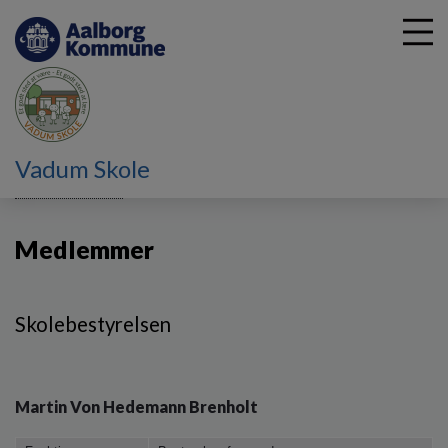
G
Vadum Skole
å
Skolebestyrelsen
Medlemmer af skolebestyrelsen
t
i
Medlemmer
l
h
o
v
Skolebestyrelsen
e
d
i
n
Martin Von Hedemann Brenholt
d
h