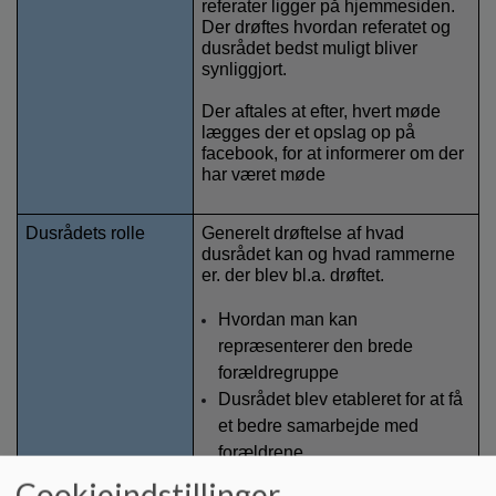
referater ligger på hjemmesiden. 
Der drøftes hvordan referatet og 
dusrådet bedst muligt bliver 
synliggjort.
Der aftales at efter, hvert møde 
lægges der et opslag op på 
facebook, for at informerer om der 
har været møde
Dusrådets rolle
Generelt drøftelse af hvad 
dusrådet kan og hvad rammerne 
er. der blev bl.a. drøftet.
Hvordan man kan 
repræsenterer den brede 
forældregruppe
Dusrådet blev etableret for at få 
et bedre samarbejde med 
forældrene
Forældre fortæller at man kan 
Cookieindstillinger