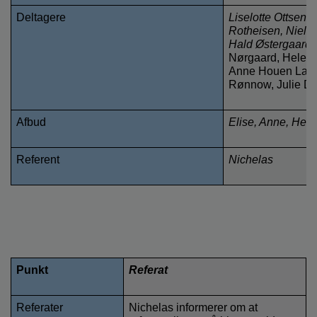
o
Deltagere
Liselotte Ottsen,
l
Rotheisen, Niels 
d
Hald Østergaard 
e
Nørgaard, Helene
t
Anne Houen Larse
Rønnow, Julie Dr
Afbud
Elise, Anne, Hel
Referent
Nichelas
Punkt
Referat
Referater
Nichelas informerer om at 