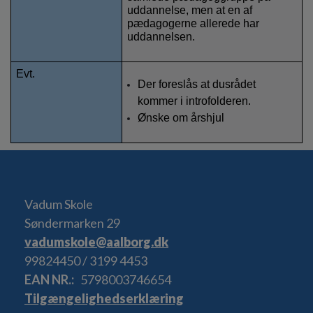
uddannelse, men at en af 
pædagogerne allerede har 
uddannelsen. 
Evt.
Der foreslås at dusrådet 
kommer i introfolderen.
Ønske om årshjul
Vadum Skole
Søndermarken 29
vadumskole@aalborg.dk
99824450 / 3199 4453
EAN NR.
5798003746654
Tilgængelighedserklæring