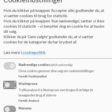
mærke der sker ændringer og 
forbedringer som stammer fra 
Hvis du klikker på knappen ’Accepter alle’, godkender du, at
dusrådet
vi sætter cookies til brug for statistik.
Bedsteforældrekaffe
Hvis du klikker på knappen ’Kun nødvendige,’ sætter vi ikke
cookies til statistik – vi benytter dog en cookie for at huske
input til arrangementer
dit valg.
Der aftales
Klikker du på ’Gem valgte’ godkender du, at vi sætter
cookies for de kategorier du har krydset af.
Dusrådet forpligter sig på en 
årlig forskønnelsesdag
Læs mere i
cookiepolitik
.
ca. hver 3. måned arrangerer 
dusrådet åbent hus i 
Nødvendige cookies
(altid nødvendig)
samarbejde med dussen. 
Disse cookies gemmer dine valg om cookieindstillinger.
forældrene står for aktivitet og 
Formål
:
Funktionalitet
kage, dussen står for kaffe
SiteImprove
Input til pædagogik, aktiviteter 
Trafikanalyse fra Siteimprove som bruges til at følge de
m.m
besøgendes brug af siderne
Hjælp og støtte til 
Formål
:
Analyse
arrangementer i DUS
Matomo
Dusrådet forpligter sig til at 