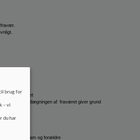
fravær.
vnligt.
oledage
il brug for
gning af fraværet
mmet, hvis kortlægningen af  fraværet giver grund 
k – vi
r du har
oledage
amarbejde med team og forældre