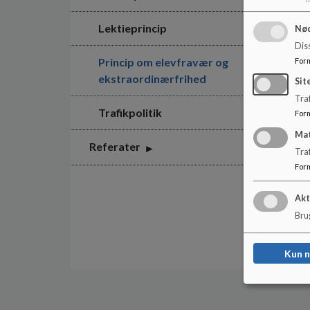
Lektieprincip
Nød
Dis
Princip om elevfravær og
For
ekstraordinærfrihed
Sit
Traf
Trafikpolitik
For
Ma
Referater
Tra
For
Akt
Brug
Kun 