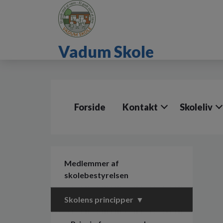
G
å
t
i
Vadum Skole
l
h
o
v
e
d
Forside
Kontakt
Skoleliv
i
n
d
h
o
l
Medlemmer af
d
skolebestyrelsen
e
t
Skolens principper