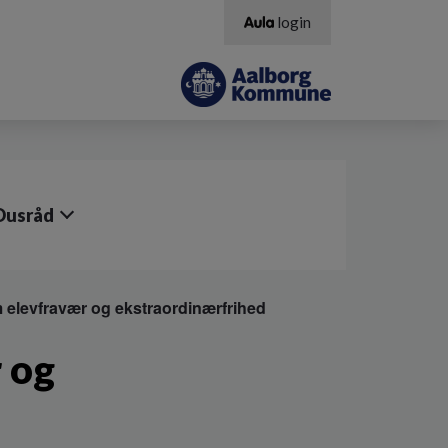
login
Dusråd
 elevfravær og ekstraordinærfrihed
 og