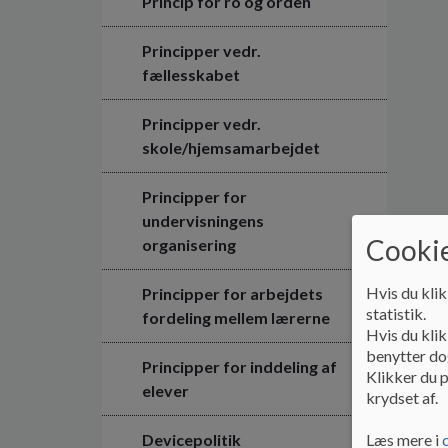
Princip for ro og orden
Principper vedr.
fællesskabet
Principper vedr.
skole/hjemsamarbejdet
Principper for
undervisningens
Cookie
organisering
Hvis du klik
Principper for arbejdets
statistik.
fordeling mellem lærerne
Hvis du klik
benytter dog
Principper for inddeling af
Klikker du p
elever
krydset af.
Læs mere i
Devicepolitik