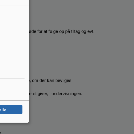
 af PPR
oledage
dkaldes til møde for at følge op på tiltag og evt. 
 skolen vurdere, om der kan bevilges 
t afbræk, fraværet giver, i undervisningen.
alle
r