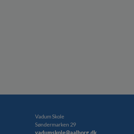
Vadum Skole
Søndermarken 29
vadumskole@aalborg.dk