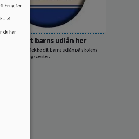
il brug for
k – vi
r du har
 - tjek dit barns udlån her
her. Så kan du tjekke dit barns udlån på skolens
gogiske læringscenter.
 mere