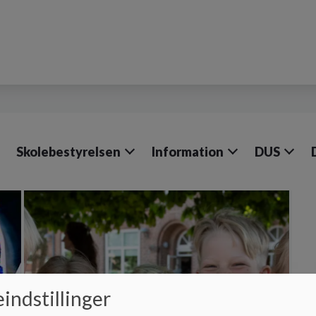
Skolebestyrelsen
Information
DUS
indstillinger