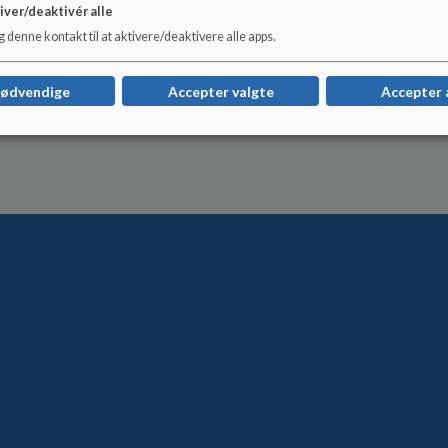
iver/deaktivér alle
 denne kontakt til at aktivere/deaktivere alle apps.
nødvendige
Accepter valgte
Accepter 