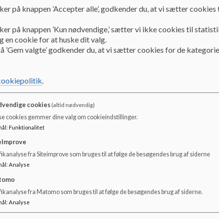
ker på knappen ’Accepter alle’, godkender du, at vi sætter cookies t
ker på knappen ’Kun nødvendige,’ sætter vi ikke cookies til statisti
 en cookie for at huske dit valg.
å ’Gem valgte’ godkender du, at vi sætter cookies for de kategorie
Velkommen i skole
PLC
At starte i skole er en stor begivenhed i dit barns liv,
Klik 
cookiepolitik
.
hvor dit barn får en ny hverdag og møder mange nye
Pæda
mennesker. Klik her for at læse om mere!
vendige cookies
(altid nødvendig)
Læs mere
Læs
se cookies gemmer dine valg om cookieindstillinger.
mål
:
Funktionalitet
eImprove
ikanalyse fra Siteimprove som bruges til at følge de besøgendes brug af siderne
mål
:
Analyse
tomo
fikanalyse fra Matomo som bruges til at følge de besøgendes brug af siderne.
mål
:
Analyse