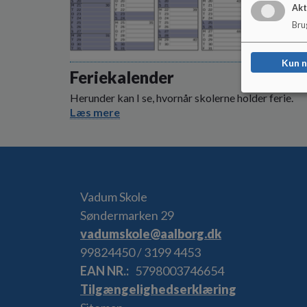
Akt
Brug
Kun 
Feriekalender
Herunder kan I se, hvornår skolerne holder ferie.
Læs mere
Vadum Skole
Søndermarken 29
vadumskole@aalborg.dk
99824450 / 3199 4453
EAN NR.
5798003746654
Tilgængelighedserklæring