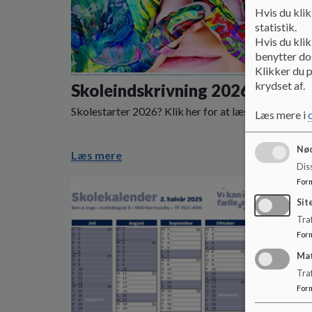
Hvis du klik
statistik.
Hvis du klik
benytter dog
Klikker du p
krydset af.
Skoleindskrivning 2026
Skolestarter 2026? Klik her for at læse mere.
Læs mere i
Nød
Læs mere
Dis
For
Sit
Traf
For
Ma
Tra
For