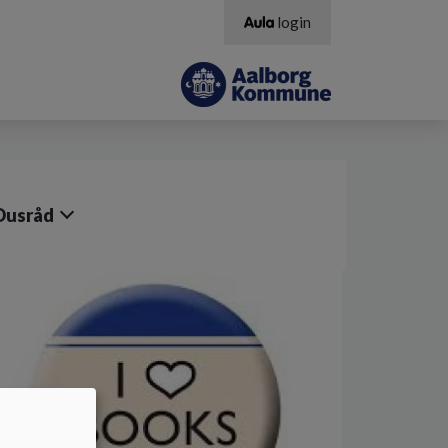
login
Dusråd